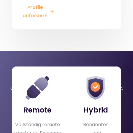
Profile
anfordern
Engagement-Modelle
Gleicher Tagessatz, unabhängig vom Arbeitsort.
Reisekosten werden für Einsätze außerhalb der
DACH-Region separat in Rechnung gestellt.
Remote
Hybrid
Vollständig remote
Benannter
arbeitende Engineers
Lead