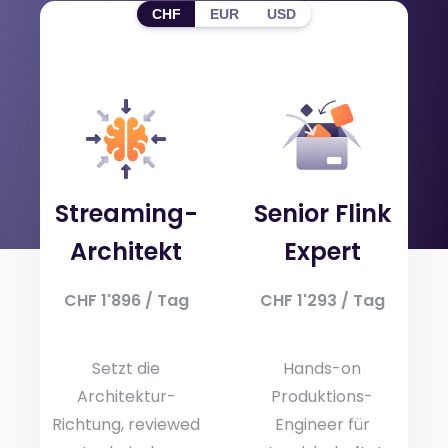
CHF
EUR
USD
Rollen & Tagessätze
Drei Rollen-Profile, eine konsistente
Qualitätsmesslatte. Frei kombinierbar zum
passenden Pod für Ihr Projekt.
Streaming-
Senior Flink
Architekt
Expert
CHF 1'896 / Tag
CHF 1'293 / Tag
Setzt die
Hands-on
Architektur-
Produktions-
Richtung, reviewed
Engineer für