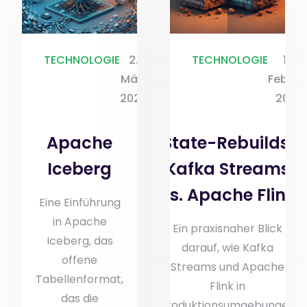
TECHNOLOGIE
2.
TECHNOLOGIE
18.
März
Februa
2026
2026
Apache
State-Rebuilds:
Iceberg
Kafka Streams
vs. Apache Flink
Eine Einführung
in Apache
Ein praxisnaher Blick
Iceberg, das
darauf, wie Kafka
offene
Streams und Apache
Tabellenformat,
Flink in
das die
Produktionsumgebungen